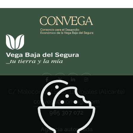
C/ Malecón del Soto, 12. Rojales (Alicante)
convega@convega.com
965 307 072
Agencia autorizada