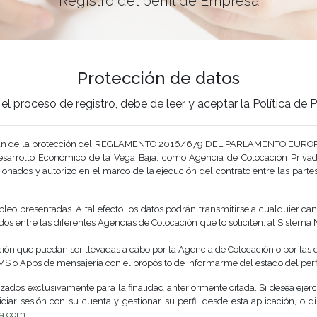
Registro del perfil de Empresa
Protección de datos
el proceso de registro, debe de leer y aceptar la Política de
o gozan de la protección del REGLAMENTO 2016/679 DEL PARLAMENTO EUROP
Desarrollo Económico de la Vega Baja, como Agencia de Colocación Priv
cionados y autorizo en el marco de la ejecución del contrato entre las parte
leo presentadas. A tal efecto los datos podrán transmitirse a cualquier can
os entre las diferentes Agencias de Colocación que lo soliciten, al Sistema 
ción que puedan ser llevadas a cabo por la Agencia de Colocación o por las
MS o Apps de mensajería con el propósito de informarme del estado del perfil
izados exclusivamente para la finalidad anteriormente citada. Si desea eje
iciar sesión con su cuenta y gestionar su perfil desde esta aplicación, o d
a.com
.