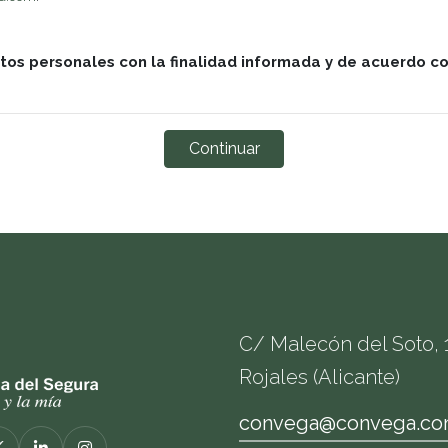
atos personales con la finalidad informada y de acuerdo c
C/ Malecón del Soto, 1
Rojales (Alicante)
convega@convega.c