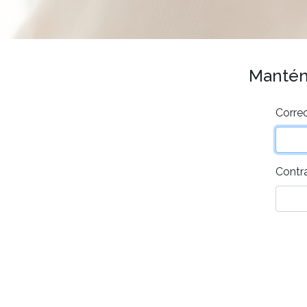
Mantén 
Correo
Contr