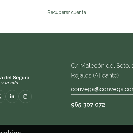
Recuperar cuenta
C/ Malecón del Soto, 1
Rojales (Alicante)
convega@convega.c
965 307 072